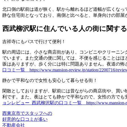
北口側の駅前は道が狭く、駅から離れるほど道幅が広くなっ
静な住宅街となっており、南側と比べると、単身向けの部屋
西武柳沢駅に住んでいる人の街に関す
吉祥寺にもバスで行けて便利！
駅の周辺には、小さな商店街があり、コンビニやクリーニン
でいます。また交通の便に関しては、不便を感じることはほ
坂はありますが、歩く分には特に問題ありません。夜道の怖
口コミ一覧 https://www.mansion-review.jp/station/2200716/review
静かで平和なので女性も安心して暮らせる街！
閑散としておりますが、駅前には昔ながらの商店街や、買い物
利です。また、夜はとても静かで平和なので、女性の方でも
ョンレビュー_西武柳沢駅の口コミ一覧 https://www.mansion-review.jp/
西東京市でスタッフへの
好意的な口コミが多い
不動産会社