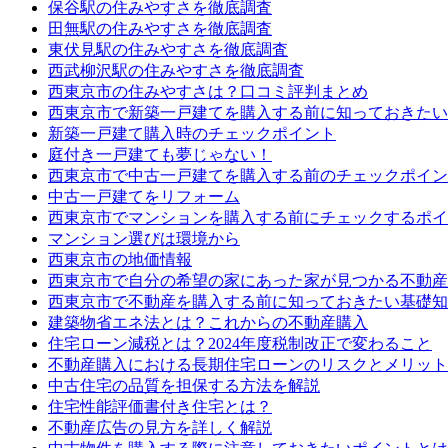
保谷駅の住みやすさを徹底調査
田無駅の住みやすさを徹底調査
東伏見駅の住みやすさを徹底調査
西武柳沢駅の住みやすさを徹底調査
西東京市の住みやすさは？口コミ評判まとめ
西東京市で新築一戸建てを購入する前に知っておきたい
新築一戸建て購入時のチェックポイント
庭付き一戸建ても夢じゃない！
西東京市で中古一戸建てを購入する前のチェックポイン
中古一戸建てをリフォーム
西東京市でマンションを購入する前にチェックするポイ
マンション選びは環境から
西東京市の地価情報
西東京市で自分の希望の家にあった家が見つかる不動産
西東京市で不動産を購入する前に知っておきたい基礎知
建築物省エネ法とは？これからの不動産購入
住宅ローン減税とは？2024年度税制改正で変わること
不動産購入における長期住宅ローンのリスクとメリット
中古住宅の品質を担保する方法を解説
住宅性能評価書付き住宅とは？
不動産広告の見方を詳しく解説