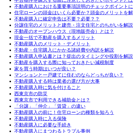
中古物件を購入する際に注意しておきたいポイントとは
不動産購入における重要事項説明のチェックポイントに
住宅ローンの頭金はいくら必要か？頭金のメリットを解
不動産購入に確定申告は不要？必要？？
分譲住宅のメリットと建売・注文住宅とのちがいを解説
不動産のオープンハウス（現地販売会）とは？
現金一括で不動産を購入するメリット
不動産購入のメリット・デメリット
不動産・住宅購入にかかる諸経費や内訳を解説
不動産購入申込書とは？提出のタイミングや役割を解説
不動産を購入する際に知っておきたい減税制度
家を買う時期はいつが良い？
マンションと一戸建てに住むのならどっちが良い？
不動産購入する時は業者の選び方が大事
不動産購入時に気を付けること
西東京市の防災
西東京市で利用できる補助金とは？
「分譲」「仲介」「賃貸」の違い
不動産購入の前に！住宅ローンの種類を知ろう
不動産購入時に入る保険
不動産購入に必要な手続き
不動産購入にまつわるトラブル事例