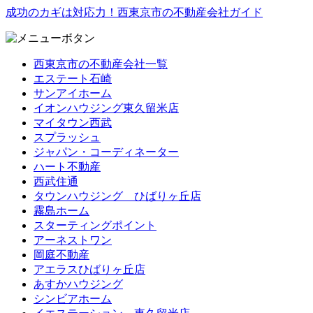
成功のカギは対応力！西東京市の不動産会社ガイド
西東京市の不動産会社一覧
エステート石崎
サンアイホーム
イオンハウジング東久留米店
マイタウン西武
スプラッシュ
ジャパン・コーディネーター
ハート不動産
西武住通
タウンハウジング ひばりヶ丘店
霧島ホーム
スターティングポイント
アーネストワン
岡庭不動産
アエラスひばりヶ丘店
あすかハウジング
シンビアホーム