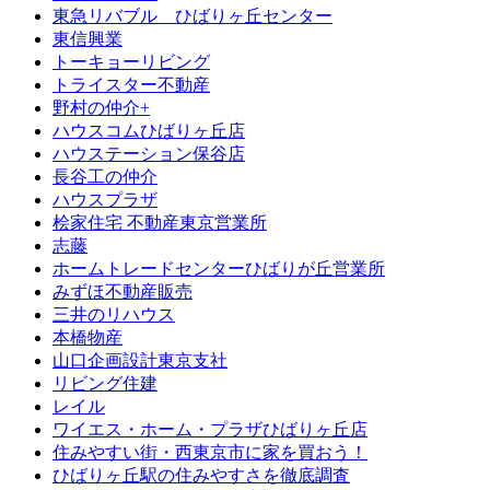
東急リバブル ひばりヶ丘センター
東信興業
トーキョーリビング
トライスター不動産
野村の仲介+
ハウスコムひばりヶ丘店
ハウステーション保谷店
長谷工の仲介
ハウスプラザ
桧家住宅 不動産東京営業所
志藤
ホームトレードセンターひばりが丘営業所
みずほ不動産販売
三井のリハウス
本橋物産
山口企画設計東京支社
リビング住建
レイル
ワイエス・ホーム・プラザひばりヶ丘店
住みやすい街・西東京市に家を買おう！
ひばりヶ丘駅の住みやすさを徹底調査