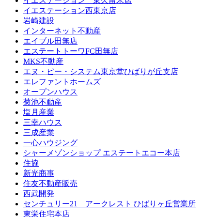
イエステーション 東久留米店
イエステーション西東京店
岩崎建設
インターネット不動産
エイブル田無店
エステートトーワFC田無店
MKS不動産
エヌ・ピー・システム東京堂ひばりが丘支店
エレファントホームズ
オープンハウス
菊池不動産
塩月産業
三幸ハウス
三成産業
一心ハウジング
シャーメゾンショップ エステートエコー本店
住協
新光商事
住友不動産販売
西武開発
センチュリー21 アークレスト ひばりヶ丘営業所
東栄住宅本店