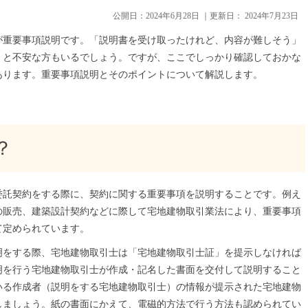
公開日：
2024年6月28日
｜更新日：
2024年7月23日
が重要事項説明です。「説明書を受け取ったけれど、内容が難しそう」
」と不安な方もいるでしょう。ですが、ここでしっかり確認しておかな
あります。重要事項説明とそのポイントについて解説します。
？
委託契約をする際に、契約に関する重要事項を説明することです。例え
の販売、建築設計契約などに際して宅地建物取引業法により、重要事項
て定められています。
明をする際、宅地建物取引士は「宅地建物取引士証」を提示しなければ
明を行う宅地建物取引士が作成・記名した書面を交付して説明すること
いる作成者（説明をする宅地建物取引士）の情報が提示された宅地建物
しましょう。紙の書面にかえて、電磁的方法で行う方法も認められてい