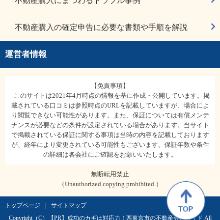
不動産購入にまつわるトラブル事例
不動産購入の確定申告に必要な書類や手順を解説
運営者情報
【免責事項】
このサイトは2021年4月時点の情報を基に作成・公開しています。掲
載されている口コミは参照時点のURLを記載していますが、場合によ
り閲覧できない可能性があります。また、保証については有償メンテ
ナンスが必要などの条件が設定されている場合があります。当サイト
で掲載されている保証に関する事項は当時の内容を記載しております
が、経年により変更されている可能性もございます。保証年数や条件
の詳細は各会社にご確認をお願いいたします。
無断転用禁止
（Unauthorized copying prohibited.）
トップページ
|
サイトマップ
Copyright（C）
成功のカギは対応力！西東京市の不動産会社ガイド
All